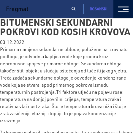
Fragmat
BOSANSKI
BITUMENSKI SEKUNDARNI
POKROVI KOD KOSIH KROVOVA
03.12.2022
Primarna namjena sekundarne obloge, položene na izravnatu
podlogu, je odvodnja kapljica vode koje prodiru kroz
nepropusne spojeve primarne obloge. Sekundarna obloga
također štiti objekt u slučaju oštećenja od tuče ili jakog vjetra.
Treća zadaća sekundarne obloge je odvođenje kondenzirane
vode koja se stvara ispod primarnog pokrova između
temperaturnih postrojenja.Tri faktora utječu na pojavu rose:
temperatura na donjoj površini crijepa, temperatura zraka i
relativna vlažnost zraka. Što je temperatura krova niža i što je
zrak zasićeniji, vlažniji i topliji, to je pojava kondenzacije
izraženija.
Za krovove malog ili vrlo malog nagiba, te za pokrove sa slabom