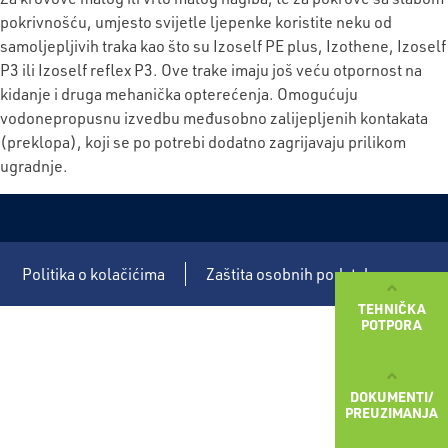
pokrivnošću, umjesto svijetle ljepenke koristite neku od
samoljepljivih traka kao što su Izoself PE plus, Izothene, Izoself
P3 ili Izoself reflex P3. Ove trake imaju još veću otpornost na
kidanje i druga mehanička opterećenja. Omogućuju
vodonepropusnu izvedbu međusobno zalijepljenih kontakata
(preklopa), koji se po potrebi dodatno zagrijavaju prilikom
ugradnje.
Politika o kolačićima
Zaštita osobnih podataka
TEHNIČKA
POTPORA
DOKUMENTI/
PREUZIMANJA