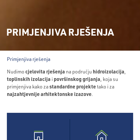
PRIMJENJIVA RJEŠENJA
Primjenjiva rješenja
cjelovita rješenja
hidroizolacija
Nudimo
na području
,
toplinskih izolacija
površinskog grijanja
i
, koja su
standardne projekte
primjenjiva kako za
tako i za
najzahtjevnije arhitektonske izazove
.