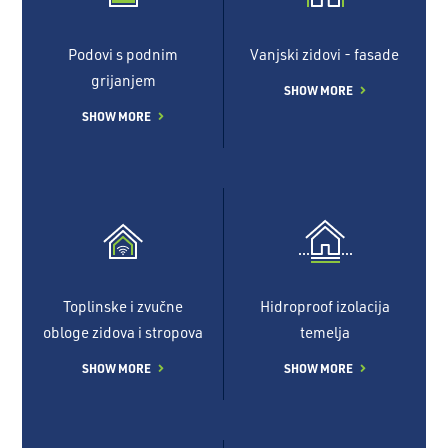
Podovi s podnim
Vanjski zidovi - fasade
grijanjem
SHOW MORE
SHOW MORE
Toplinske i zvučne
Hidroproof izolacija
obloge zidova i stropova
temelja
SHOW MORE
SHOW MORE