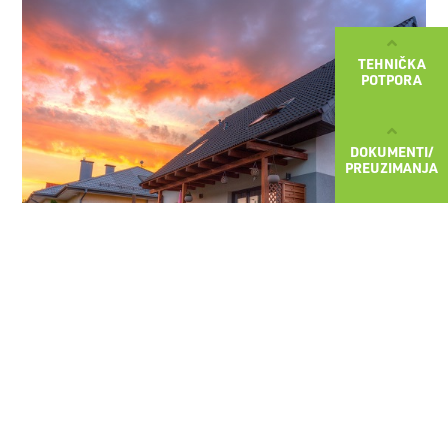
TEHNIČKA
POTPORA
DOKUMENTI/
PREUZIMANJA
S promišljenim sustavima zaštite objekata od vode, vlage,
hladnoće i vrućine te izborom kvalitetnih materijala