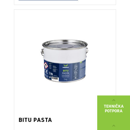
dobrim prianjanjem na sve vrste
građevinskih materijala: beton, metal,
gipsane ploče, drvo, keramiku, staklo i
bitumen. Osnovni premaz podloge nije
potreban. Kod primjene na betonu,
vlažnost …
Continued
TEHNIČKA
POTPORA
BITU PASTA