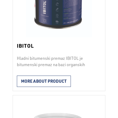
IBITOL
Hladni bitumenski premaz IBITOL je
bitumenski premaz na bazi organskih
otapala. Koristi se kao osnovni bitumenski
hladni premaz za sve površine na koje se
MORE ABOUT PRODUCT
polaže bitumenska hidroizolacija.
Ugrađuje se premazivanjem valjkom ili
četkom na očišćenu, suhu i otprašenu
podlogu. Potrošnja premaza je od 0,2 do
2
0,3 l/m
. Vrijeme sušenja ovisi o debljini
nanosa i vremenskim …
Continued