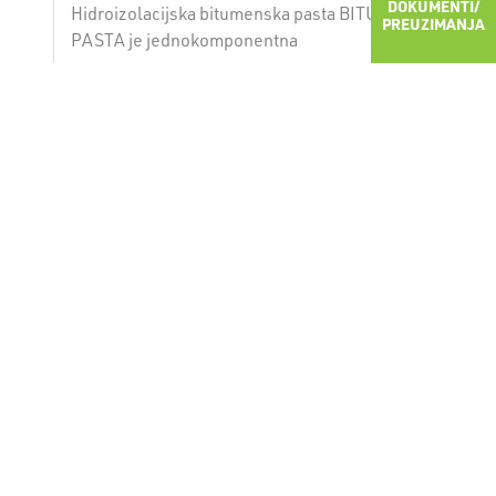
DOKUMENTI/
Hidroizolacijska bitumenska pasta BITU
PREUZIMANJA
PASTA je jednokomponentna
polimerbitumenska masa na bazi
organskih otapala za ugradnju po hladnom
MORE ABOUT PRODUCT
postupku.