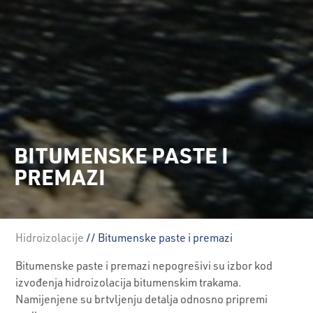
BITUMENSKE PASTE I
PREMAZI
Hidroizolacije
// Bitumenske paste i premazi
Bitumenske paste i premazi nepogrešivi su izbor kod
izvođenja hidroizolacija bitumenskim trakama.
Namijenjene su brtvljenju detalja odnosno pripremi