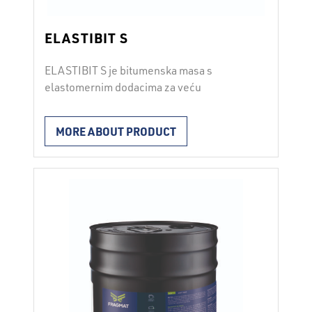
ELASTIBIT S
ELASTIBIT S je bitumenska masa s
elastomernim dodacima za veću
fleksibilnost i umjetnim smolama za bolje
prijanjanje na podlogu. Nanosi se valjkom.
MORE ABOUT PRODUCT
Potrošnja ovisi o upojnosti podloge i iznosi
2
od 0,20 do 0,50 L/m
. Vrijeme sušenja
ovisi o debljini nanosa i vremenskim
uvjetima te iznosi od pola sata do jednog
sata. Upotreba: za zalijevanje pukotina …
Continued