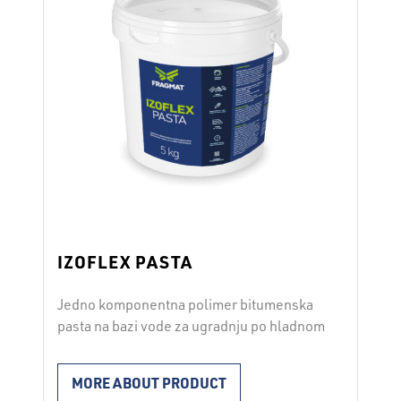
IZOFLEX PASTA
Jedno komponentna polimer bitumenska
pasta na bazi vode za ugradnju po hladnom
postupku IZOFLEX PASTA je vrlo
elastična, otporna na atmosferske utjecaje
MORE ABOUT PRODUCT
i postojana na stajaću vodu. Odlikuje se