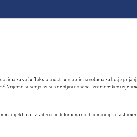
cima za veću fleksibilnost i umjetnim smolama za bolje prijanj
2
/m
. Vrijeme sušenja ovisi o debljini nanosa i vremenskim uvjetima
tovnim objektima. Izrađena od bitumena modificiranog s elastom