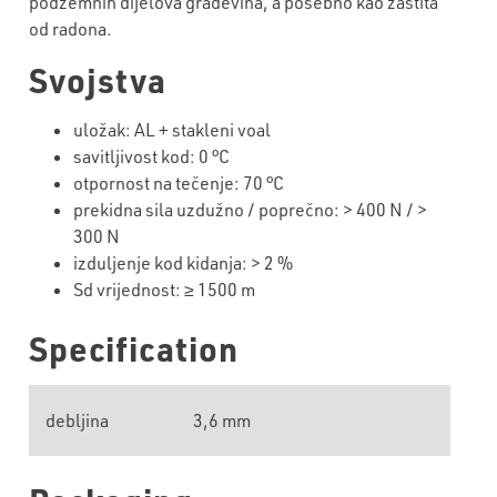
podzemnih dijelova građevina, a posebno kao zaštita
od radona.
Svojstva
uložak: AL + stakleni voal
savitljivost kod: 0 °C
otpornost na tečenje: 70 °C
prekidna sila uzdužno / poprečno: > 400 N / >
300 N
izduljenje kod kidanja: > 2 %
Sd vrijednost: ≥ 1500 m
Specification
debljina
3,6 mm