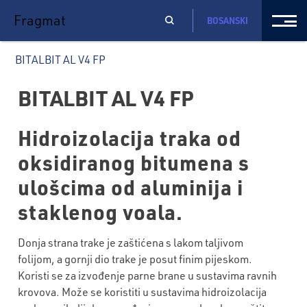
Fragmat
BOSANSKI
BITALBIT AL V4 FP
BITALBIT AL V4 FP
Hidroizolacija traka od
oksidiranog bitumena s
ulošcima od aluminija i
staklenog voala.
Donja strana trake je zaštićena s lakom taljivom
folijom, a gornji dio trake je posut finim pijeskom.
Koristi se za izvođenje parne brane u sustavima ravnih
krovova. Može se koristiti u sustavima hidroizolacija