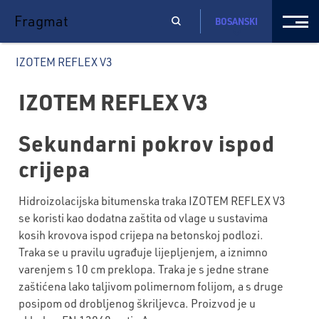
Fragmat
BOSANSKI
IZOTEM REFLEX V3
IZOTEM REFLEX V3
Sekundarni pokrov ispod
crijepa
Hidroizolacijska bitumenska traka IZOTEM REFLEX V3
se koristi kao dodatna zaštita od vlage u sustavima
kosih krovova ispod crijepa na betonskoj podlozi.
Traka se u pravilu ugrađuje lijepljenjem, a iznimno
varenjem s 10 cm preklopa. Traka je s jedne strane
zaštićena lako taljivom polimernom folijom, a s druge
posipom od drobljenog škriljevca. Proizvod je u