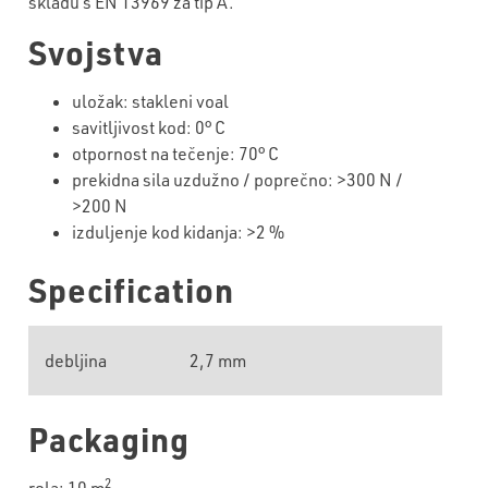
skladu s EN 13969 za tip A.
Svojstva
uložak: stakleni voal
savitljivost kod: 0° C
otpornost na tečenje: 70° C
prekidna sila uzdužno / poprečno: >300 N /
>200 N
izduljenje kod kidanja: >2 %
Specification
debljina
2,7 mm
Packaging
2