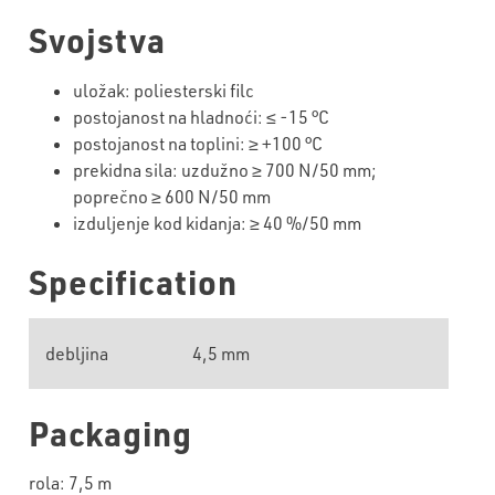
Svojstva
uložak
:
poliesterski
filc
postojanost
na
hladnoći
: ≤ -15 °C
postojanost
na toplini: ≥ +100 °C
prekidna
sila:
uzdužno
≥
7
00 N/50 mm;
poprečno ≥ 600 N/50 mm
izduljenje
kod kidanja: ≥
40 %/50 mm
Specification
debljina
4,5 mm
Packaging
rola: 7,5 m