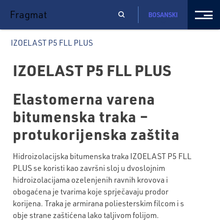
Fragmat
BOSANSKI
IZOELAST P5 FLL PLUS
IZOELAST P5 FLL PLUS
Elastomerna varena
bitumenska traka –
protukorijenska zaštita
Hidroizolacijska bitumenska traka IZOELAST P5 FLL
PLUS se koristi kao završni sloj u dvoslojnim
hidroizolacijama ozelenjenih ravnih krovova i
obogaćena je tvarima koje sprječavaju prodor
korijena. Traka je armirana poliesterskim filcom i s
obje strane zaštićena lako taljivom folijom.