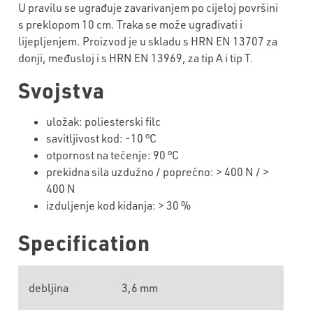
U pravilu se ugrađuje zavarivanjem po cijeloj površini
s preklopom 10 cm. Traka se može ugrađivati i
lijepljenjem. Proizvod je u skladu s HRN EN 13707 za
donji, međusloj i s HRN EN 13969, za tip A i tip T.
Svojstva
uložak: poliesterski filc
savitljivost kod: -10 °C
otpornost na tečenje: 90 °C
prekidna sila uzdužno / poprečno: > 400 N / >
400 N
izduljenje kod kidanja: > 30 %
Specification
debljina
3,6 mm