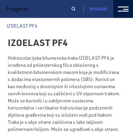
Fragmat
BOSANSKI
IZOELAST PF4
IZOELAST PF4
Hidroizolacijska bitumenska traka IZOELAST PF4 je
izrađena od poliesterskog filca obloženog s
kvalitetnom bitumenskom masom koja je modificirana
s dodacima elastomernih polimera (SBS). Koristi se
kao međusloj u dvoslojnim ili višeslojnim sustavima
ravnih krovova koji su zaštićeni s UV otpornom trakom.
Može se koristiti i u zahtjevnim sustavima
horizontalne i vertikalne hidroizolacije podzemnih
dijelova građevina koji su izloženi vodi pod tlakom.
Traka je s obje strane zaštićena s lako taljivom
polimernom folijom. Može se ugrađivati s obje strane.