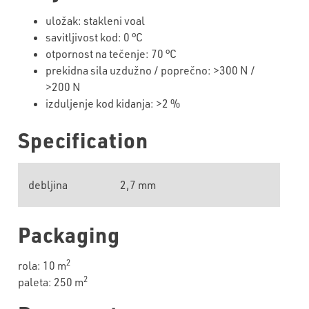
uložak: stakleni voal
savitljivost kod: 0 °C
otpornost na tečenje: 70 °C
prekidna sila uzdužno / poprečno: >300 N /
>200 N
izduljenje kod kidanja: >2 %
Specification
debljina
2,7 mm
Packaging
2
rola: 10 m
2
paleta: 250 m