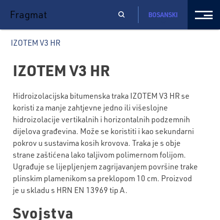
Fragmat
BOSANSKI
IZOTEM V3 HR
IZOTEM V3 HR
Hidroizolacijska bitumenska traka IZOTEM V3 HR se
koristi za manje zahtjevne jedno ili višeslojne
hidroizolacije vertikalnih i horizontalnih podzemnih
dijelova građevina. Može se koristiti i kao sekundarni
pokrov u sustavima kosih krovova. Traka je s obje
strane zaštićena lako taljivom polimernom folijom.
Ugrađuje se lijepljenjem zagrijavanjem površine trake
plinskim plamenikom sa preklopom 10 cm. Proizvod
je u skladu s HRN EN 13969 tip A.
Svojstva