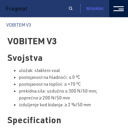
Fragmat
BOSANSKI
VOBITEM V3
VOBITEM V3
Svojstva
uložak: stakleni voal
postojanost
na
hladno
ći
:
≤
0
°C
postojanost na toplini:
≥
+
7
0 °C
prekidna sila: uzdu
žno
≥
30
0 N/50 mm;
popre
čno
≥
20
0 N/50 mm
izduljenje kod kidanja:
≥
2
%/50 mm
Specification