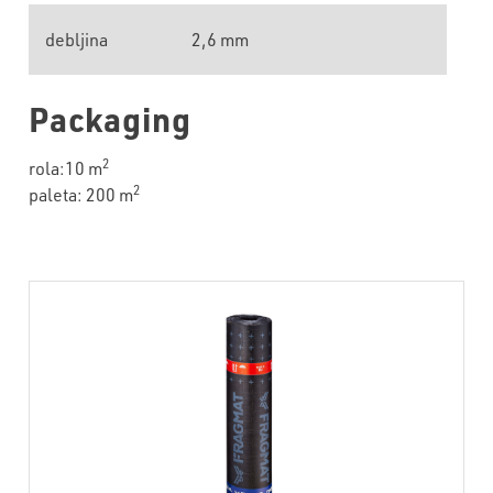
debljina
2,6 mm
Packaging
2
rola:10 m
2
paleta: 200 m