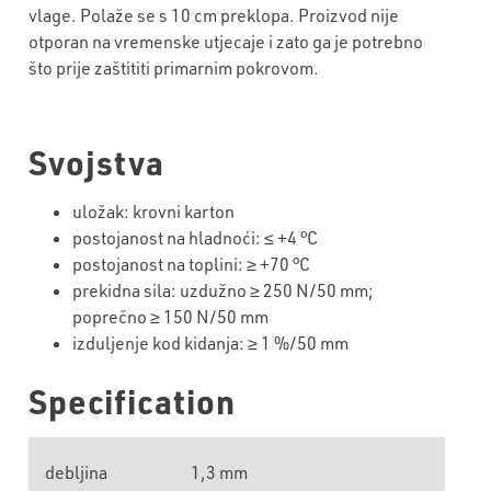
vlage. Polaže se s 10 cm preklopa. Proizvod nije
otporan na vremenske utjecaje i zato ga je potrebno
što prije zaštititi primarnim pokrovom.
Svojstva
uložak: krovni karton
postojanost
na
hladno
ći
:
≤
+4 °C
postojanost na toplini:
≥
+70 °C
prekidna sila: uzdu
žno
≥
250 N/50 mm;
popre
čno
≥
150 N/50 mm
izduljenje kod kidanja:
≥
1 %/50 mm
Specification
debljina
1,3 mm