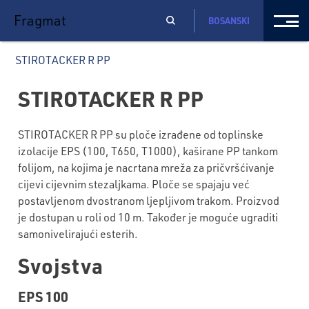
Fragmat
BOSANSKI
STIROTACKER R PP
STIROTACKER R PP
STIROTACKER R PP su ploče izrađene od toplinske
izolacije EPS (100, T650, T1000), kaširane PP tankom
folijom, na kojima je nacrtana mreža za pričvršćivanje
cijevi cijevnim stezaljkama. Ploče se spajaju već
postavljenom dvostranom ljepljivom trakom. Proizvod
je dostupan u roli od 10 m. Također je moguće ugraditi
samonivelirajući esterih.
Svojstva
EPS 100