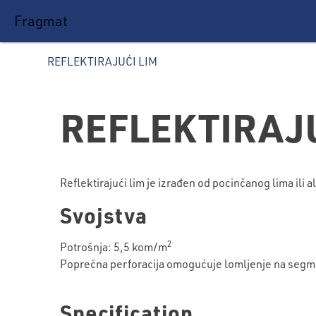
Fragmat
REFLEKTIRAJUĆI LIM
REFLEKTIRAJU
Reflektirajući lim je izrađen od pocinčanog lima ili 
Svojstva
2
Potrošnja: 5,5 kom/m
Poprečna perforacija omogućuje lomljenje na segm
Specification