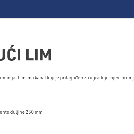
ĆI LIM
aluminija. Lim ima kanal koji je prilagođen za ugradnju cijevi pro
ente duljine 250 mm.