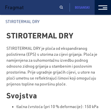
Fragmat
BOSANSKI
STIROTERMAL DRY
STIROTERMAL DRY
STIROTERMAL DRY je ploča od ekspandiranog
polistirena (EPS) s utorima za cijevi grijanja. Ploča je
namijenjena za suhomontažnu izvedbu podnog
odnosno zidnog grijanja u stambenim i poslovnim
prostorima. Prije ugradnje grijaćih cijevi, u utore na
ploči umetnu se reflektirajući limovi koji omogućuju
prijenos topline na površinu ploče.
Svojstva
tlačna čvrstoća (pri 10 % deformacije): 150 kPa