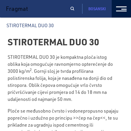
Fragmat
BOSANSKI
STIROTERMAL DUO 30
STIROTERMAL DUO 30
STIROTERMAL DUO 30 je kompaktna ploča istog
oblika koja omogućuje ravnomjerno opterećenje do
2
3000 kg/m
. Gornji sloj je tvrda profilirana
polistirenska folija, koja je nasađena na donji dio od
stiropora. Oblik čepova omogućuje vrlo čvrsto
pričvršćivanje cijevi promjera od 14 do 18 mm na
udaljenosti od najmanje 50 mm.
Ploče se međusobno čvrsto i vodonepropusno spajaju
poprečno i uzdužno po principu >>čep na čep<<, te su
prikladne za ugradnju ispod cementnog ili