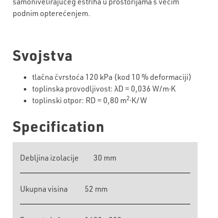
samonivelirajućeg estriha u prostorijama s većim
podnim opterećenjem.
Svojstva
tlačna čvrstoća 120 kPa (kod 10 % deformaciji)
toplinska provodljivost: λD = 0,036 W/m∙K
2
toplinski otpor: RD = 0,80 m
∙K/W
Specification
Debljina izolacije
30 mm
Ukupna visina
52 mm