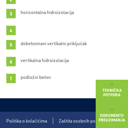
horizontalna hidroizolacija
dobetonirani vertikalni priključak
vertikalna hidroizolacija
podložni beton
TEHNIČKA
POTPORA
DOKUMENTI/
PREUZIMANJA
Politika o kolačićima
Zaštita osobnih podataka