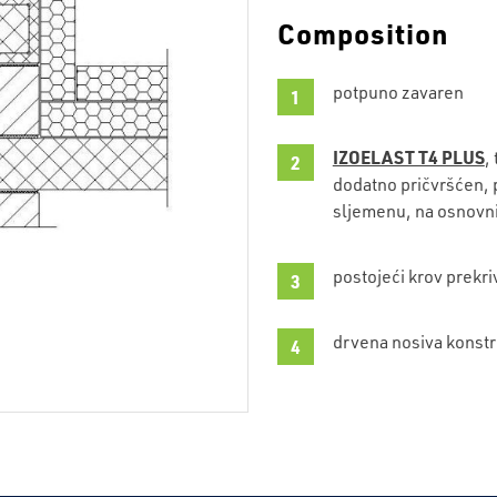
Composition
potpuno zavaren
IZOELAST T4 PLUS
,
dodatno pričvršćen, 
sljemenu, na osnovn
postojeći krov prek
drvena nosiva konstr