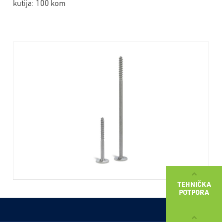
kutija: 100 kom
TEHNIČKA
POTPORA