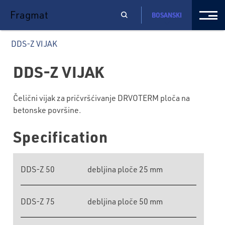
Fragmat
BOSANSKI
DDS-Z VIJAK
DDS-Z VIJAK
Čelični vijak za pričvršćivanje DRVOTERM ploča na
betonske površine.
Specification
DDS-Z 50
debljina ploče 25 mm
DDS-Z 75
debljina ploče 50 mm