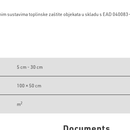
adnim sustavima toplinske zaštite objekata u skladu s EAD 04008
5 cm - 30 cm
100 × 50 cm
2
m
Documents