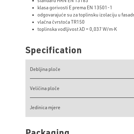
standard HRN EN 13163
klasa gorivosti E prema EN 13501-1
odgovarajuće su za toplinsku izolaciju u fas
vlačna čvrstoća TR150
toplinska vodljivost λD = 0,037 W/m∙K
Specification
Debljina ploče
Veličina ploče
Jedinica mjere
Packaging