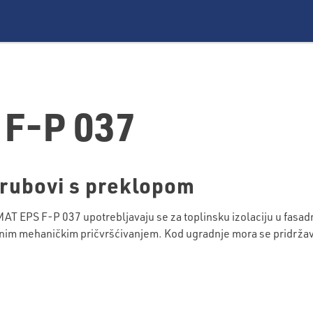
F-P 037
 rubovi s preklopom
T EPS F-P 037 upotrebljavaju se za toplinsku izolaciju u fas
atnim mehaničkim pričvršćivanjem. Kod ugradnje mora se pridržav