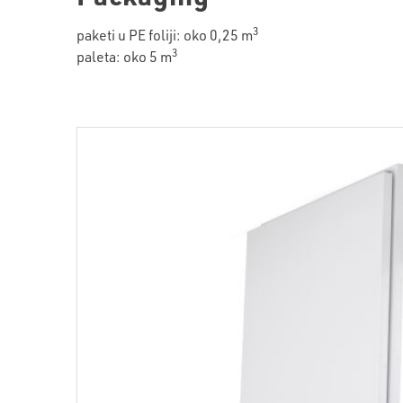
3
paketi u PE foliji: oko 0,25 m
3
paleta: oko 5 m