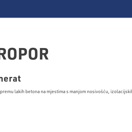
IROPOR
nerat
ipremu lakih betona na mjestima s manjom nosivošću, izolacijskih