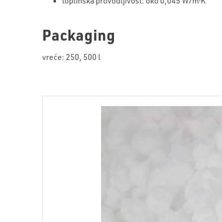
toplinska provodljivost: oko 0,045 W/m∙K
Packaging
vreće: 250, 500 l