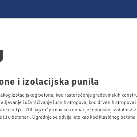
U
one i izolacijska punila
akog izolacijskog betona, kod rasterećenja građevinskih konstru
lijevanje i učvršćivanje lučnih stropova, kod drvenih stropova i 
3
stoću od ρ = 200 kg/m
pa naviše i dobar je toplinskoj izolator 
e ili u betonari. Ugradnja se odvija isto kao kod klasičnog beto