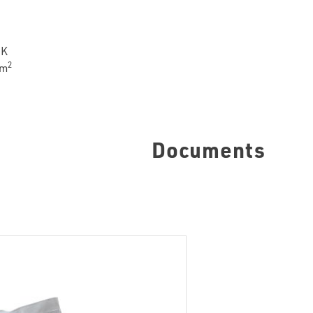
∙K
2
/m
Documents