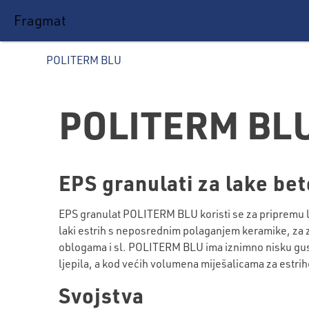
Fragmat
POLITERM BLU
POLITERM BL
EPS granulati za lake bet
EPS granulat POLITERM BLU koristi se za pripremu l
laki estrih s neposrednim polaganjem keramike, za za
oblogama i sl. POLITERM BLU ima iznimno nisku gu
ljepila, a kod većih volumena miješalicama za estrih
Svojstva