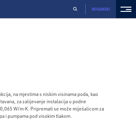
BOSANSKI
kcija, na mjestima s niskim visinama poda, kao
tavana, za zalijevanje instalacija u podne
λ ≥ 0,065 W/m∙K. Pripremati se može miješalicom za
na pa i pumpama pod visokim tlakom.