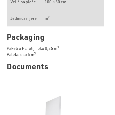
Veličina ploče
100 × 50 cm
2
Jedinica mjere
m
Packaging
3
Paketi u PE foliji: oko 0,25 m
3
Paleta: oko 5 m
Documents