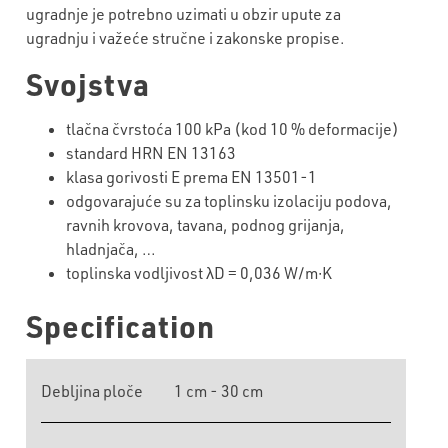
ugradnje je potrebno uzimati u obzir upute za
ugradnju i važeće stručne i zakonske propise.
Svojstva
tlačna čvrstoća 100 kPa (kod 10 % deformacije)
standard HRN EN 13163
klasa gorivosti E prema EN 13501-1
odgovarajuće su za toplinsku izolaciju podova,
ravnih krovova, tavana, podnog grijanja,
hladnjača, …
toplinska vodljivost λD = 0,036 W/m∙K
Specification
Debljina ploče
1 cm - 30 cm