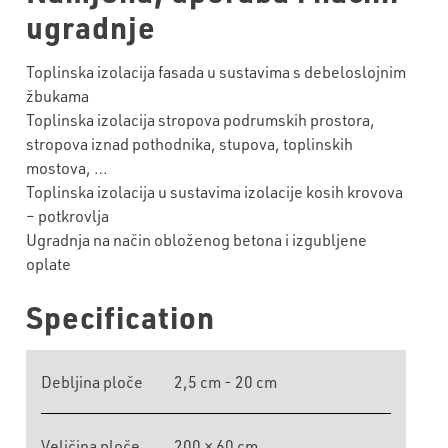
ugradnje
Toplinska izolacija fasada u sustavima s debeloslojnim
žbukama
Toplinska izolacija stropova podrumskih prostora,
stropova iznad pothodnika, stupova, toplinskih
mostova, …
Toplinska izolacija u sustavima izolacije kosih krovova
– potkrovlja
Ugradnja na način obloženog betona i izgubljene
oplate
Specification
Debljina ploče
2,5 cm - 20 cm
Veličina ploče
200 × 60 cm