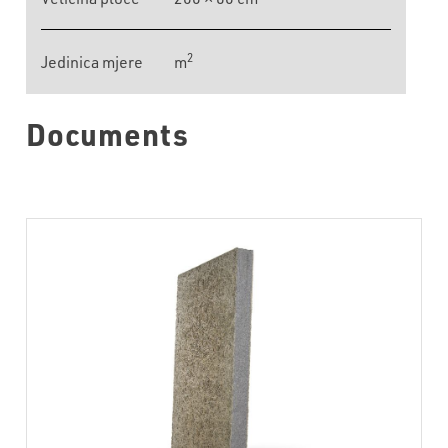
2
Jedinica mjere
m
Documents