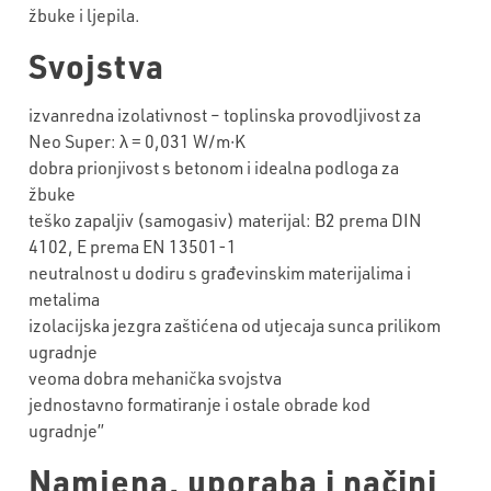
žbuke i ljepila.
Svojstva
izvanredna izolativnost – toplinska provodljivost za
Neo Super: λ = 0,031 W/m∙K
dobra prionjivost s betonom i idealna podloga za
žbuke
teško zapaljiv (samogasiv) materijal: B2 prema DIN
4102, E prema EN 13501-1
neutralnost u dodiru s građevinskim materijalima i
metalima
izolacijska jezgra zaštićena od utjecaja sunca prilikom
ugradnje
veoma dobra mehanička svojstva
jednostavno formatiranje i ostale obrade kod
ugradnje”
Namjena, uporaba i načini