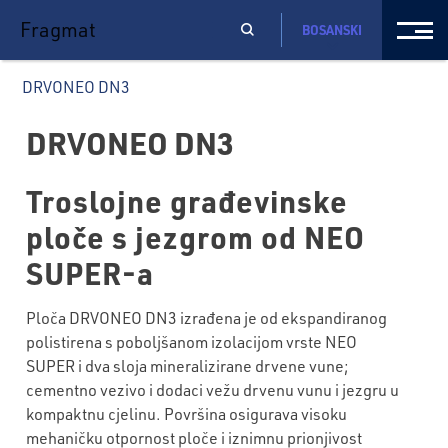
Fragmat
BOSANSKI
DRVONEO DN3
DRVONEO DN3
Troslojne građevinske
ploče s jezgrom od NEO
SUPER-a
Ploča DRVONEO DN3 izrađena je od ekspandiranog
polistirena s poboljšanom izolacijom vrste NEO
SUPER i dva sloja mineralizirane drvene vune;
cementno vezivo i dodaci vežu drvenu vunu i jezgru u
kompaktnu cjelinu. Površina osigurava visoku
mehaničku otpornost ploče i iznimnu prionjivost