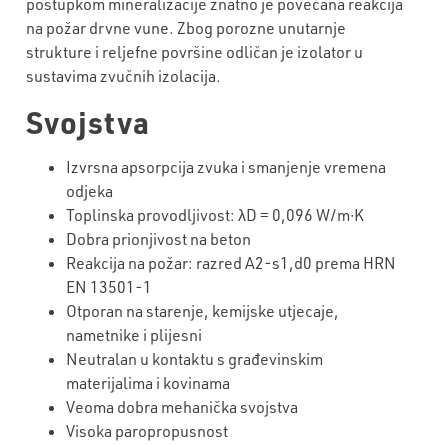
postupkom mineralizacije znatno je povećana reakcija
na požar drvne vune. Zbog porozne unutarnje
strukture i reljefne površine odličan je izolator u
sustavima zvučnih izolacija.
Svojstva
Izvrsna apsorpcija zvuka i smanjenje vremena
odjeka
Toplinska provodljivost: λD = 0,096 W/m∙K
Dobra prionjivost na beton
Reakcija na požar: razred A2-s1,d0 prema HRN
EN 13501-1
Otporan na starenje, kemijske utjecaje,
nametnike i plijesni
Neutralan u kontaktu s građevinskim
materijalima i kovinama
Veoma dobra mehanička svojstva
Visoka paropropusnost