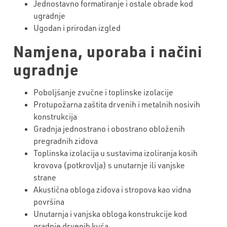
Jednostavno formatiranje i ostale obrade kod
ugradnje
Ugodan i prirodan izgled
Namjena, uporaba i načini
ugradnje
Poboljšanje zvučne i toplinske izolacije
Protupožarna zaštita drvenih i metalnih nosivih
konstrukcija
Gradnja jednostrano i obostrano obloženih
pregradnih zidova
Toplinska izolacija u sustavima izoliranja kosih
krovova (potkrovlja) s unutarnje ili vanjske
strane
Akustična obloga zidova i stropova kao vidna
površina
Unutarnja i vanjska obloga konstrukcije kod
gradnje drvenih kuća