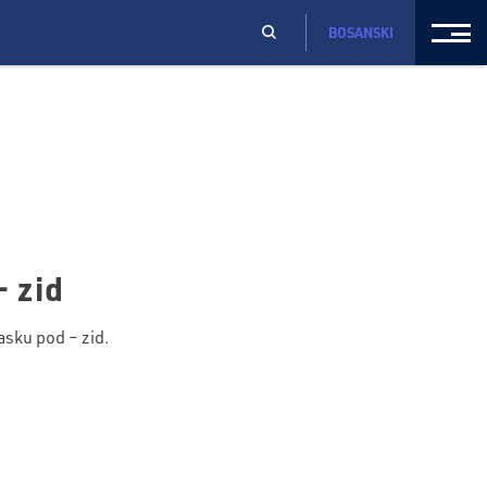
BOSANSKI
– zid
asku pod – zid.